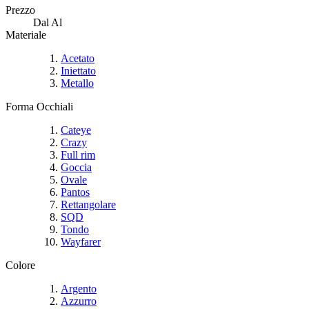
Prezzo
Dal
Al
Materiale
Acetato
Iniettato
Metallo
Forma Occhiali
Cateye
Crazy
Full rim
Goccia
Ovale
Pantos
Rettangolare
SQD
Tondo
Wayfarer
Colore
Argento
Azzurro