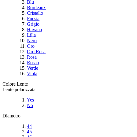
Blu
Bordeaux
Cristallo
Fucsia
Grigio
Havana
Lilla
Nero
Oro
Oro Rosa
Rosa
Rosso
Verde
Viola
Colore Lente
Lente polarizzata
Yes
No
Diametro
44
45